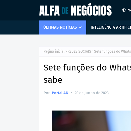
N
ÚLTIMAS NOTÍCIAS
INTELIGÊNCIA ARTIFIC
Página inicial
REDES SOCIAIS
Sete funções do What
Sete funções do Wha
sabe
•
Por
Portal AN
20 de junho de 2023