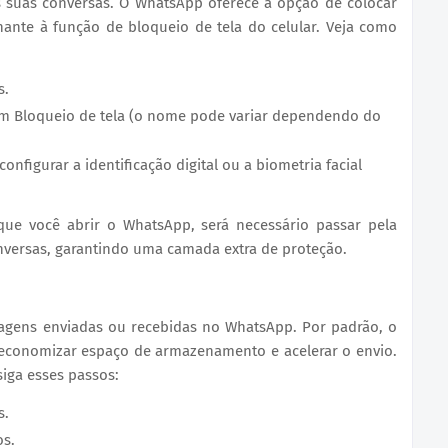
s suas conversas. O WhatsApp oferece a opção de colocar
hante à função de bloqueio de tela do celular. Veja como
s.
em Bloqueio de tela (o nome pode variar dependendo do
configurar a identificação digital ou a biometria facial
que você abrir o WhatsApp, será necessário passar pela
onversas, garantindo uma camada extra de proteção.
agens enviadas ou recebidas no WhatsApp. Por padrão, o
 economizar espaço de armazenamento e acelerar o envio.
iga esses passos:
s.
s.