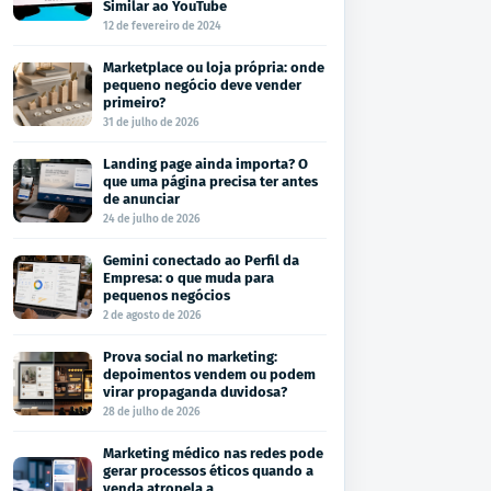
Similar ao YouTube
12 de fevereiro de 2024
Marketplace ou loja própria: onde
pequeno negócio deve vender
primeiro?
31 de julho de 2026
Landing page ainda importa? O
que uma página precisa ter antes
de anunciar
24 de julho de 2026
Gemini conectado ao Perfil da
Empresa: o que muda para
pequenos negócios
2 de agosto de 2026
Prova social no marketing:
depoimentos vendem ou podem
virar propaganda duvidosa?
28 de julho de 2026
Marketing médico nas redes pode
gerar processos éticos quando a
venda atropela a