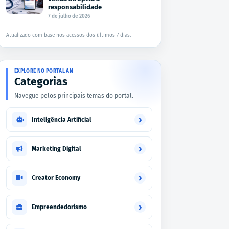
responsabilidade
7 de julho de 2026
Atualizado com base nos acessos dos últimos 7 dias.
EXPLORE NO PORTAL AN
Categorias
Navegue pelos principais temas do portal.
›
Inteligência Artificial
›
Marketing Digital
›
Creator Economy
›
Empreendedorismo