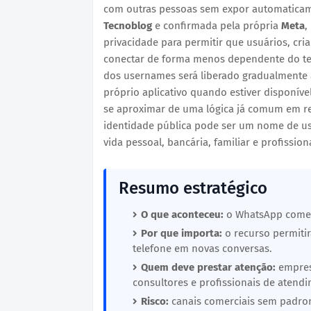
com outras pessoas sem expor automaticame
Tecnoblog
e confirmada pela própria
Meta
,
privacidade para permitir que usuários, cr
conectar de forma menos dependente do tel
dos usernames será liberado gradualmente
próprio aplicativo quando estiver disponív
se aproximar de uma lógica já comum em re
identidade pública pode ser um nome de u
vida pessoal, bancária, familiar e profission
Resumo estratégico
O que aconteceu:
o WhatsApp começo
Por que importa:
o recurso permiti
telefone em novas conversas.
Quem deve prestar atenção:
empresa
consultores e profissionais de atend
Risco:
canais comerciais sem padro