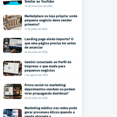
Similar ao YouTube
12 de fevereiro de 2024
Marketplace ou loja própria: onde
pequeno negócio deve vender
primeiro?
31 de julho de 2026
Landing page ainda importa? O
que uma página precisa ter antes
de anunciar
24 de julho de 2026
Gemini conectado ao Perfil da
Empresa: o que muda para
pequenos negócios
2 de agosto de 2026
Prova social no marketing:
depoimentos vendem ou podem
virar propaganda duvidosa?
28 de julho de 2026
Marketing médico nas redes pode
gerar processos éticos quando a
venda atropela a