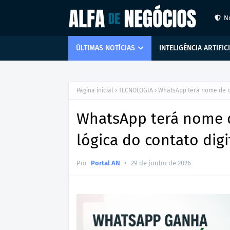
N
ÚLTIMAS NOTÍCIAS
INTELIGÊNCIA ARTIFIC
Página inicial
TECNOLOGIA
WhatsApp terá nome de us
WhatsApp terá nome d
lógica do contato digi
•
Por
Portal AN
29 de junho de 2026