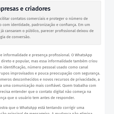
presas e criadores
ilitar contatos comerciais e proteger o número de
o com identidade, padronização e confiança. Em um
já cansaram o público, parecer profissional deixou de
égia de conversão.
tre informalidade e presença profissional. O WhatsApp
s, direto e popular, mas essa informalidade também criou
m identificação, número pessoal usado como canal
 grupos improvisados e pouca preocupação com segurança.
meros desconhecidos e novos recursos de privacidade, a
a uma comunicação mais confiável. Quem trabalha com
ecisa entender que o contato digital não começa na
ça que o usuário tem antes de responder.
stra que o WhatsApp está tentando corrigir uma
nção principal de mensageiro. A mudança não elimina