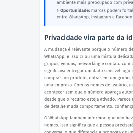
ambiente mais preocupado com priva
Oportunidade:
marcas podem fortale
entre WhatsApp, Instagram e Faceboo
Privacidade vira parte da i
A mudança é relevante porque o número de t
WhatsApp, e isso criou uma mistura delica
grupos, vendas, networking e contato com d
significava entregar um dado sensível logo
comprar um produto, entrar em um grupo, f
uma empresa. Com os nomes de usuário, es
acontecer sem que o número apareça auto
desde que o recurso esteja ativado. Parece
de detalhe muda comportamento, confiança 
O WhatsApp também informou que não have
nomes. Isso significa que a pessoa precisa
conversa, o que diferencia a proposta de u