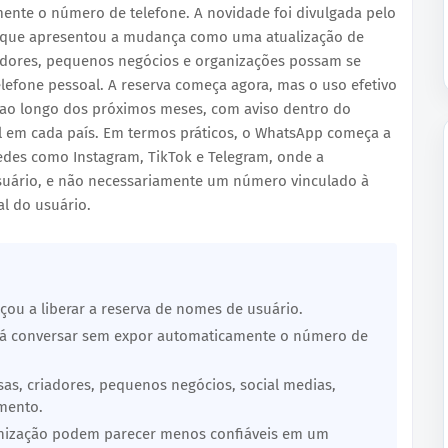
nte o número de telefone. A novidade foi divulgada pelo
 que apresentou a mudança como uma atualização de
iadores, pequenos negócios e organizações possam se
efone pessoal. A reserva começa agora, mas o uso efetivo
 ao longo dos próximos meses, com aviso dentro do
el em cada país. Em termos práticos, o WhatsApp começa a
des como Instagram, TikTok e Telegram, onde a
suário, e não necessariamente um número vinculado à
al do usuário.
u a liberar a reserva de nomes de usuário.
rá conversar sem expor automaticamente o número de
s, criadores, pequenos negócios, social medias,
imento.
nização podem parecer menos confiáveis em um