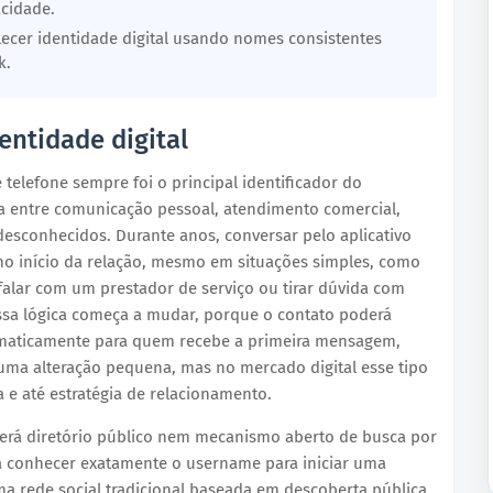
cidade.
cer identidade digital usando nomes consistentes
k.
dentidade digital
elefone sempre foi o principal identificador do
da entre comunicação pessoal, atendimento comercial,
esconhecidos. Durante anos, conversar pelo aplicativo
 no início da relação, mesmo em situações simples, como
alar com um prestador de serviço ou tirar dúvida com
sa lógica começa a mudar, porque o contato poderá
maticamente para quem recebe a primeira mensagem,
 uma alteração pequena, mas no mercado digital esse tipo
e até estratégia de relacionamento.
rá diretório público nem mecanismo aberto de busca por
rá conhecer exatamente o username para iniciar uma
ma rede social tradicional baseada em descoberta pública.